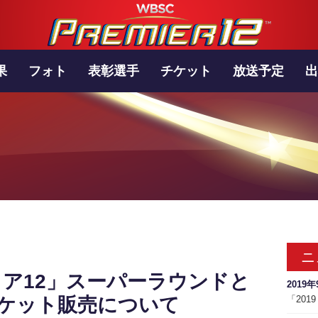
果
フォト
表彰選手
チケット
放送予定
出
ニ
プレミア12」スーパーラウンドと
2019年
チケット販売について
「201